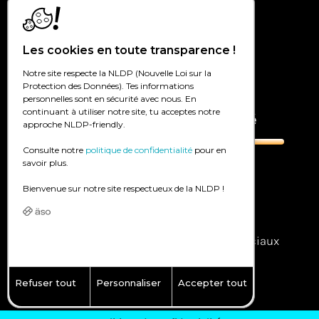
Création de sites Internet à Genève
Les cookies en toute transparence !
Création de sites Internet à Lausanne
Notre site respecte la NLDP (Nouvelle Loi sur la
Agence digitale en Valais
Protection des Données). Tes informations
personnelles sont en sécurité avec nous. En
continuant à utiliser notre site, tu acceptes notre
Marketing digital et publicité
approche NLDP-friendly.
Consulte notre
politique de confidentialité
pour en
savoir plus.
Google Ads – SEA
Bienvenue sur notre site respectueux de la NLDP !
Facebook/instagram Ads – SMA
Référencement – SEO
Community management – réseaux sociaux
Publicité dans la presse online
Refuser tout
Personnaliser
Accepter tout