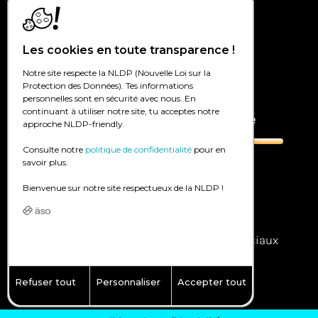
Création de sites Internet à Genève
Les cookies en toute transparence !
Création de sites Internet à Lausanne
Notre site respecte la NLDP (Nouvelle Loi sur la
Agence digitale en Valais
Protection des Données). Tes informations
personnelles sont en sécurité avec nous. En
continuant à utiliser notre site, tu acceptes notre
Marketing digital et publicité
approche NLDP-friendly.
Consulte notre
politique de confidentialité
pour en
savoir plus.
Google Ads – SEA
Bienvenue sur notre site respectueux de la NLDP !
Facebook/instagram Ads – SMA
Référencement – SEO
Community management – réseaux sociaux
Publicité dans la presse online
Refuser tout
Personnaliser
Accepter tout