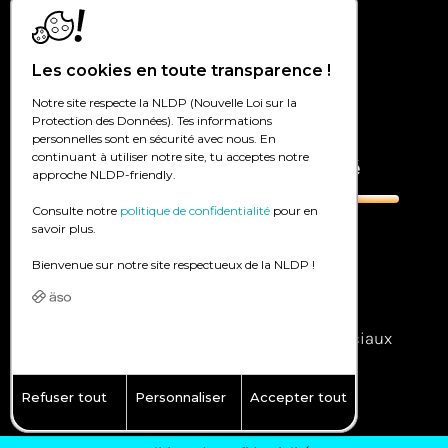
Création de sites Internet à Genève
Les cookies en toute transparence !
Création de sites Internet à Lausanne
Notre site respecte la NLDP (Nouvelle Loi sur la
Agence digitale en Valais
Protection des Données). Tes informations
personnelles sont en sécurité avec nous. En
continuant à utiliser notre site, tu acceptes notre
Marketing digital et publicité
approche NLDP-friendly.
Consulte notre
politique de confidentialité
pour en
savoir plus.
Google Ads – SEA
Bienvenue sur notre site respectueux de la NLDP !
Facebook/instagram Ads – SMA
Référencement – SEO
Community management – réseaux sociaux
Publicité dans la presse online
Refuser tout
Personnaliser
Accepter tout