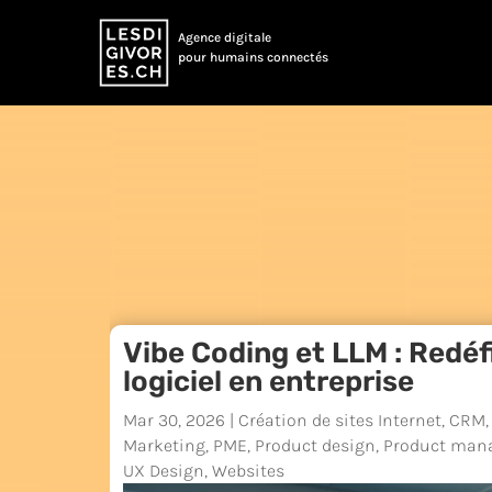
Agence digitale
pour humains connectés
Vibe Coding et LLM : Redéf
logiciel en entreprise
Mar 30, 2026
|
Création de sites Internet
,
CRM
Marketing
,
PME
,
Product design
,
Product man
UX Design
,
Websites