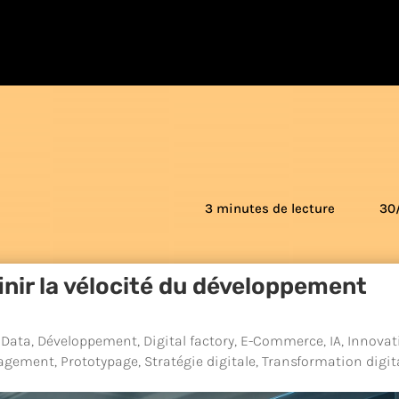
3 minutes de lecture
30
inir la vélocité du développement
,
Data
,
Développement
,
Digital factory
,
E-Commerce
,
IA
,
Innovat
agement
,
Prototypage
,
Stratégie digitale
,
Transformation digit