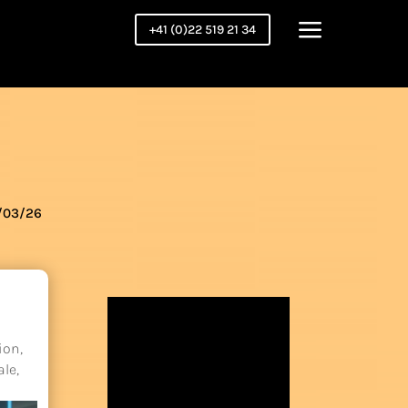
a
+41 (0)22 519 21 34
/03/26
ion
,
ale
,