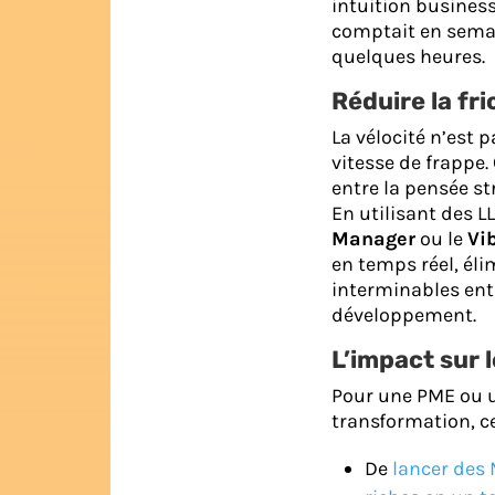
intuition business
comptait en semain
quelques heures.
Réduire la fri
La vélocité n’est
vitesse de frappe.
entre la pensée st
En utilisant des 
Manager
ou le
Vi
en temps réel, éli
interminables entr
développement.
L’impact sur 
Pour une PME ou u
transformation, ce
De
lancer des