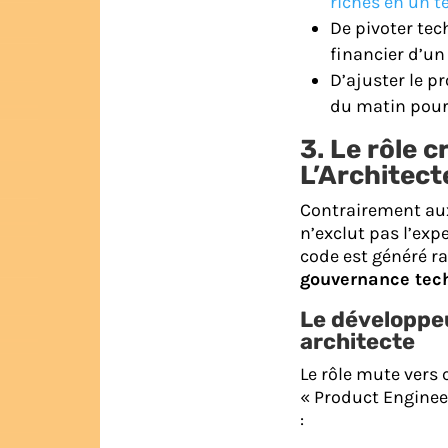
riches en un 
De pivoter te
financier d’un
D’ajuster le pr
du matin pour 
3. Le rôle c
L’Architect
Contrairement aux
n’exclut pas l’exper
code est généré r
gouvernance tec
Le développeu
architecte
Le rôle mute vers
« Product Engineer
: