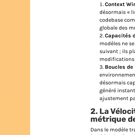
Context Wi
désormais « li
codebase comp
globale des mo
Capacités 
modèles ne se 
suivant ; ils 
modifications 
Boucles de 
environnement
désormais capa
généré instan
ajustement par
2. La Véloci
métrique de
Dans le modèle tra