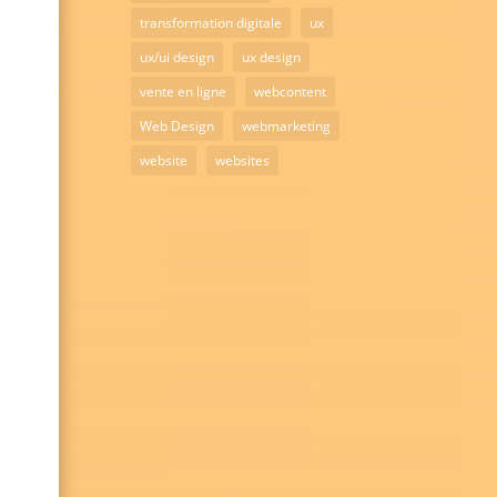
transformation digitale
ux
ux/ui design
ux design
vente en ligne
webcontent
Web Design
webmarketing
website
websites