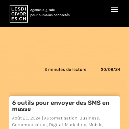
a
Agence digitale
pour humains connectés
3 minutes de lecture
20/08/24
6 outils pour envoyer des SMS en
masse
Août 20, 2024
|
Automatisation
,
Business
,
Communication
,
Digital
,
Marketing
,
Mobile
,