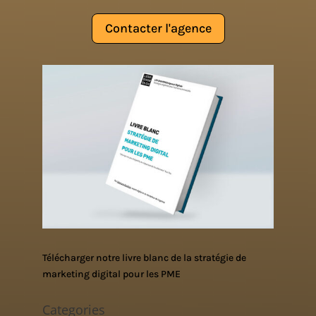
Contacter l'agence
Télécharger notre livre blanc de la stratégie de
marketing digital pour les PME
Categories