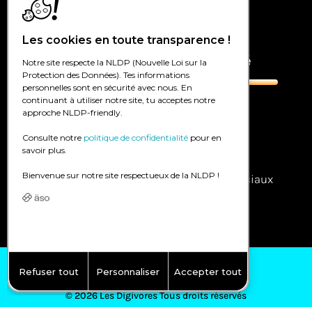
Agence digitale en Valais
Les cookies en toute transparence !
Marketing digital et publicité
Notre site respecte la NLDP (Nouvelle Loi sur la
Protection des Données). Tes informations
personnelles sont en sécurité avec nous. En
continuant à utiliser notre site, tu acceptes notre
approche NLDP-friendly.
Google Ads – SEA
Facebook/instagram Ads – SMA
Consulte notre
politique de confidentialité
pour en
savoir plus.
Référencement – SEO
Bienvenue sur notre site respectueux de la NLDP !
Community management – réseaux sociaux
Publicité dans la presse online
Politique de confidentialité
Refuser tout
Personnaliser
Accepter tout
© 2026 Les Digivores Tous droits réservés